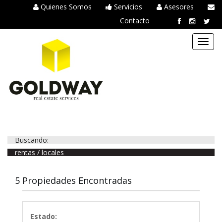
Quienes Somos
Servicios
Asesores
Contacto
Toggl
navig
Buscando:
rentas / locales
5 Propiedades Encontradas
Estado: