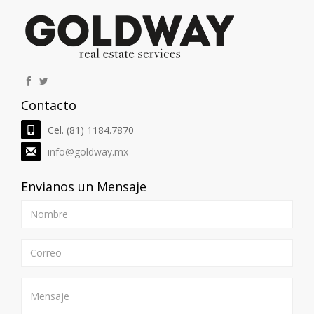
6
Ver Detalles
ID. 106690
Contacto
Locales Aviana Aviana Residencial Gral.
Escobedo Nuevo Leon
Cel. (81) 1184.7870
Local Comercial en Renta
2
$19,400 MXN | 121.0 M
C
info@goldway.mx
Envianos un Mensaje
5
Ver Detalles