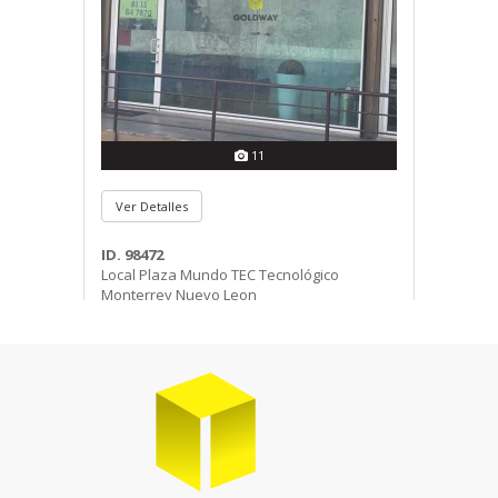
11
Ver Detalles
ID. 98472
Local Plaza Mundo TEC Tecnológico
Monterrey Nuevo Leon
Local Comercial en Renta
$18,000 MXN | 1 1/2 Baños | 1 Est. | 65.0
2
M
C