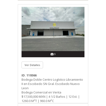
9
Ver Detalles
ID. 119366
Bodega Doble Centro Logístico Libramiento
II en Escobedo SN Gral. Escobedo Nuevo
Leon
Bodega Comercial en Venta
$17,500,000 MXN | 4 1/2 Baños | 12 Est. |
2
2
1260.0 M
T | 960.0 M
C