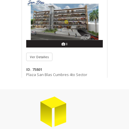
8
Ver Detalles
ID. 75801
Plaza San Blas Cumbres 4to Sector
Monterrey Nuevo Leon
Locales Comerciales en Venta
Desde $1,356,839.00 Hasta $4,714,840.00
MXN | 5 Pisos