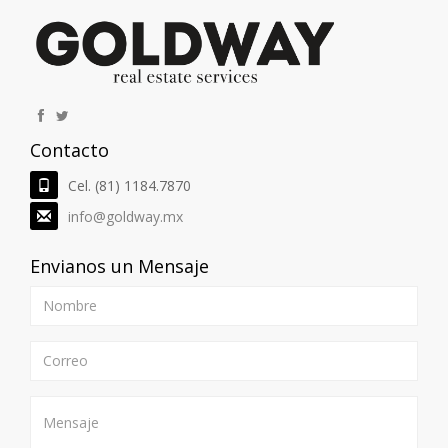
8
Ver Detalles
ID. 75861
Contacto
Plaza Santa Isabel Alpes Norte Saltillo
Coahuila
Locales Comerciales en Venta
Cel. (81) 1184.7870
Desde $724,500.00 Hasta $19,666,800.00
info@goldway.mx
MXN
Envianos un Mensaje