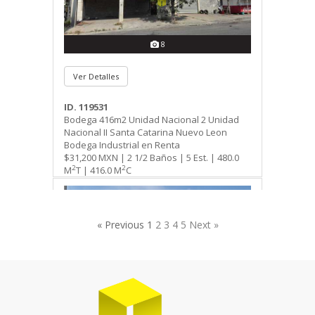
8
Ver Detalles
ID. 119531
Bodega 416m2 Unidad Nacional 2 Unidad
Nacional II Santa Catarina Nuevo Leon
Bodega Industrial en Renta
$31,200 MXN | 2 1/2 Baños | 5 Est. | 480.0
2
2
M
T | 416.0 M
C
« Previous
1
2
3
4
5
Next »