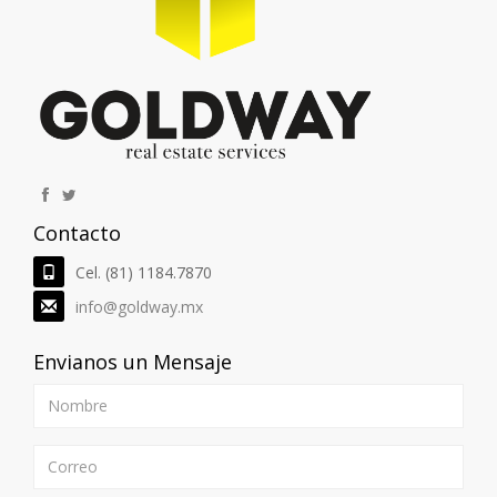
9
Ver Detalles
ID. 119373
Bodega 338 Parque Logístico II Libramiento
Calle 1 SN Gral. Escobedo Nuevo Leon
Bodega Industrial en Renta
2
$48,000 MXN | 2 1/2 Baños | 630.0 M
T |
2
500.0 M
C
Contacto
Cel. (81) 1184.7870
info@goldway.mx
Envianos un Mensaje
10