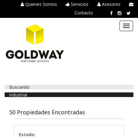
Quienes Somos
Servicios
Asesores
Contacto
Toggl
navig
Buscando:
industrial
50 Propiedades Encontradas
Estado: