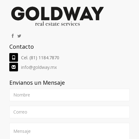
10
Ver Detalles
ID. 55857
Terreno Campestre 6 Has Carretera a
Contacto
Rayones Carretera a Rayones
Montemorelos Nuevo Leon
Cel. (81) 1184.7870
Terreno Campestre en Venta
2
$14,893,750 MXN | 59575.0 M
T
info@goldway.mx
Envianos un Mensaje
8
Ver Detalles