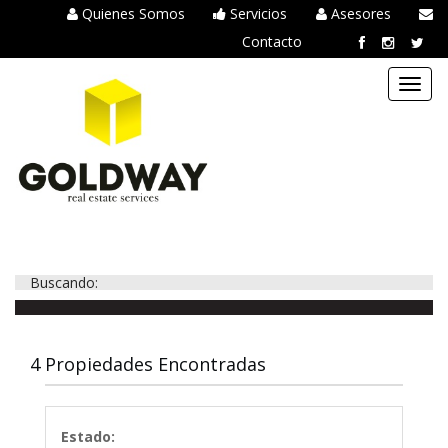
Quienes Somos
Servicios
Asesores
Contacto
Toggl
navig
Buscando:
4 Propiedades Encontradas
Estado: