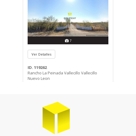
7
Ver Detalles
ID. 119262
Rancho La Peinada Vallecillo Vallecillo
Nuevo Leon
Rancho en Venta
2
$14,800,000 MXN | 250761.0 M
T