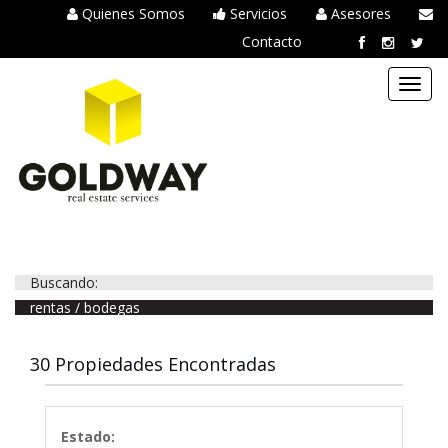
Quienes Somos
Servicios
Asesores
Contacto
Toggl
navig
Buscando:
rentas / bodegas
30 Propiedades Encontradas
Estado: