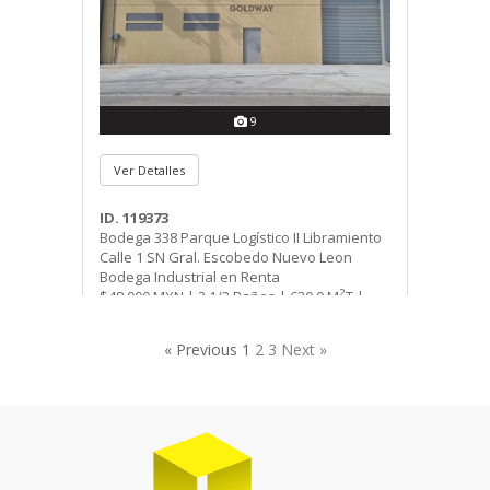
9
Ver Detalles
ID. 119373
Bodega 338 Parque Logístico II Libramiento
Calle 1 SN Gral. Escobedo Nuevo Leon
Bodega Industrial en Renta
2
$48,000 MXN | 2 1/2 Baños | 630.0 M
T |
2
500.0 M
C
« Previous
1
2
3
Next »